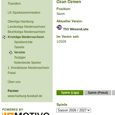
Ozan Özmen
Transfers
Position:
LK-Sparkassenmasters
Sturm
Aktueller Verein:
Oberliga Hamburg
Landesliga Niedersachsen
TSV Winsen/Luhe
Bezirksliga Niedersachsen
Im Verein seit:
Kreisliga Niedersachsen
1/2026
Spielberichte
Tabelle
Vereine
Torjäger
Notenbeste Spieler
1. Kreisklasse Niedersachsen
Pokal
Über uns
Partner
Spiele (Liga)
Spiele (Pokal)
www.harburg-fussball.de
Spiele