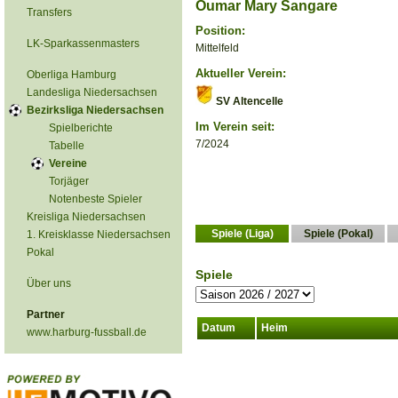
Oumar Mary Sangare
Transfers
Position:
LK-Sparkassenmasters
Mittelfeld
Aktueller Verein:
Oberliga Hamburg
Landesliga Niedersachsen
SV Altencelle
Bezirksliga Niedersachsen
Im Verein seit:
Spielberichte
7/2024
Tabelle
Vereine
Torjäger
Notenbeste Spieler
Kreisliga Niedersachsen
Spiele (Liga)
Spiele (Pokal)
1. Kreisklasse Niedersachsen
Pokal
Spiele
Über uns
Partner
Datum
Heim
www.harburg-fussball.de