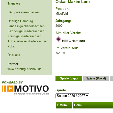
Oskar Maxim Lenz
Transfers
Position:
LK-Sparkassenmasters
Mittelfeld
Jahrgang:
Oberliga Hamburg
2000
Landesliga Niedersachsen
Bezirksliga Niedersachsen
Aktueller Verein:
Kreisliga Niedersachsen
HEBC Hamburg
1. Kreisklasse Niedersachsen
Pokal
Im Verein seit:
7/2026
Über uns
Partner
www.harburg-fussball.de
Spiele (Liga)
Spiele (Pokal)
Spiele
Datum
Heim