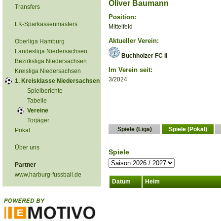
Oliver Baumann
Transfers
Position:
LK-Sparkassenmasters
Mittelfeld
Aktueller Verein:
Oberliga Hamburg
Landesliga Niedersachsen
Buchholzer FC II
Bezirksliga Niedersachsen
Im Verein seit:
Kreisliga Niedersachsen
3/2024
1. Kreisklasse Niedersachsen
Spielberichte
Tabelle
Vereine
Torjäger
Spiele (Liga)
Spiele (Pokal)
Pokal
Über uns
Spiele
Partner
www.harburg-fussball.de
Datum
Heim