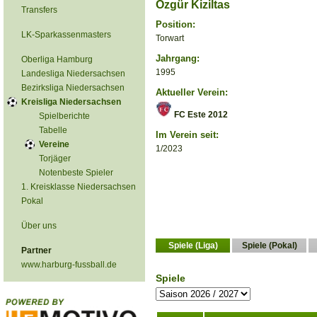
Özgür Kiziltas
Transfers
Position:
LK-Sparkassenmasters
Torwart
Jahrgang:
Oberliga Hamburg
1995
Landesliga Niedersachsen
Bezirksliga Niedersachsen
Aktueller Verein:
Kreisliga Niedersachsen
FC Este 2012
Spielberichte
Tabelle
Im Verein seit:
Vereine
1/2023
Torjäger
Notenbeste Spieler
1. Kreisklasse Niedersachsen
Pokal
Über uns
Spiele (Liga)
Spiele (Pokal)
Partner
www.harburg-fussball.de
Spiele