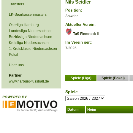
Nils Seidler
Transfers
Position:
LK-Sparkassenmasters
Abwehr
Aktueller Verein:
Oberliga Hamburg
Landesliga Niedersachsen
TuS Fleestedt II
Bezirksliga Niedersachsen
Im Verein seit:
Kreisliga Niedersachsen
7/2026
1. Kreisklasse Niedersachsen
Pokal
Über uns
Partner
Spiele (Liga)
Spiele (Pokal)
www.harburg-fussball.de
Spiele
Datum
Heim