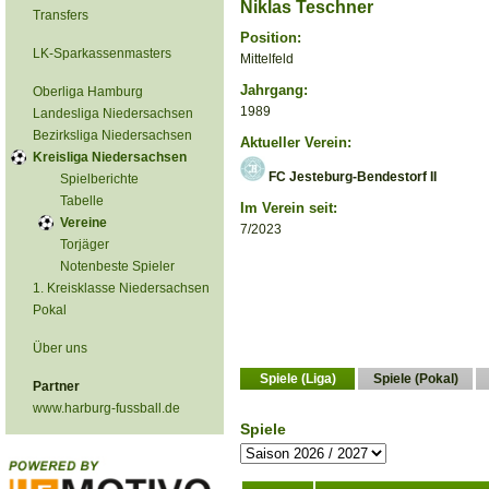
Niklas Teschner
Transfers
Position:
LK-Sparkassenmasters
Mittelfeld
Jahrgang:
Oberliga Hamburg
1989
Landesliga Niedersachsen
Bezirksliga Niedersachsen
Aktueller Verein:
Kreisliga Niedersachsen
FC Jesteburg-Bendestorf II
Spielberichte
Tabelle
Im Verein seit:
Vereine
7/2023
Torjäger
Notenbeste Spieler
1. Kreisklasse Niedersachsen
Pokal
Über uns
Spiele (Liga)
Spiele (Pokal)
Partner
www.harburg-fussball.de
Spiele