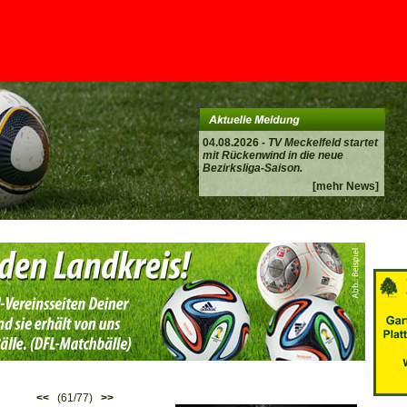
04.08.2026 -
TV Meckelfeld startet
mit Rückenwind in die neue
Bezirksliga-Saison.
[mehr News]
<<
(61/77)
>>