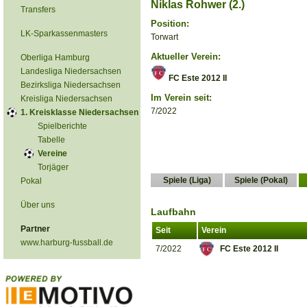
Niklas Rohwer (2.)
Transfers
Position:
LK-Sparkassenmasters
Torwart
Aktueller Verein:
Oberliga Hamburg
Landesliga Niedersachsen
FC Este 2012 II
Bezirksliga Niedersachsen
Im Verein seit:
Kreisliga Niedersachsen
7/2022
1. Kreisklasse Niedersachsen
Spielberichte
Tabelle
Vereine
Torjäger
Spiele (Liga)
Spiele (Pokal)
Pokal
Über uns
Laufbahn
Partner
Seit
Verein
www.harburg-fussball.de
7/2022
FC Este 2012 II