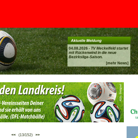
04.08.2026 -
TV Meckelfeld startet
mit Rückenwind in die neue
Bezirksliga-Saison.
[mehr News]
<<
(13/152)
>>