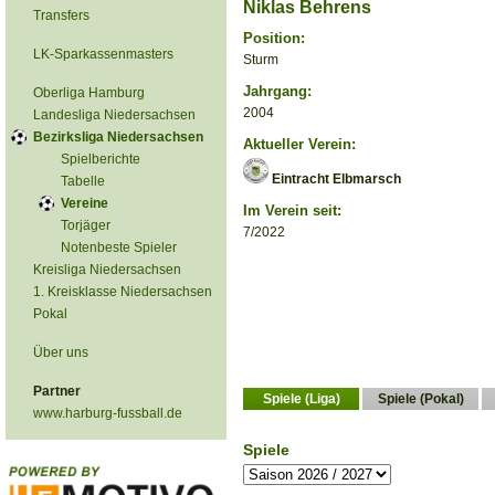
Niklas Behrens
Transfers
Position:
LK-Sparkassenmasters
Sturm
Jahrgang:
Oberliga Hamburg
2004
Landesliga Niedersachsen
Bezirksliga Niedersachsen
Aktueller Verein:
Spielberichte
Eintracht Elbmarsch
Tabelle
Vereine
Im Verein seit:
Torjäger
7/2022
Notenbeste Spieler
Kreisliga Niedersachsen
1. Kreisklasse Niedersachsen
Pokal
Über uns
Partner
Spiele (Liga)
Spiele (Pokal)
www.harburg-fussball.de
Spiele