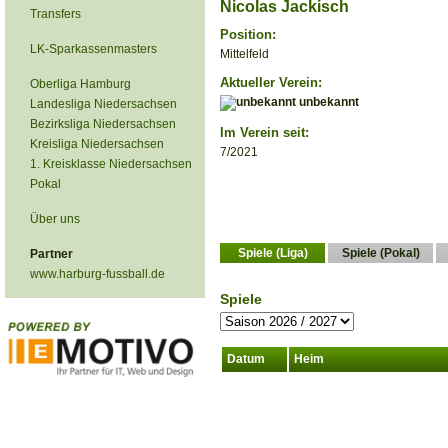
Nicolas Jackisch
Transfers
Position:
LK-Sparkassenmasters
Mittelfeld
Aktueller Verein:
Oberliga Hamburg
unbekannt
Landesliga Niedersachsen
Bezirksliga Niedersachsen
Im Verein seit:
Kreisliga Niedersachsen
7/2021
1. Kreisklasse Niedersachsen
Pokal
Über uns
Spiele (Liga)
Spiele (Pokal)
Partner
www.harburg-fussball.de
Spiele
Datum
Heim