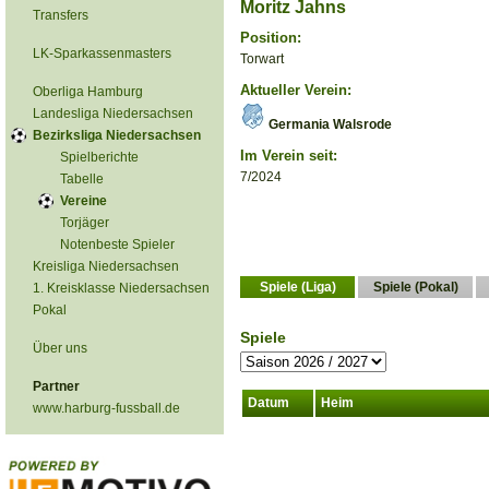
Moritz Jahns
Transfers
Position:
LK-Sparkassenmasters
Torwart
Aktueller Verein:
Oberliga Hamburg
Landesliga Niedersachsen
Germania Walsrode
Bezirksliga Niedersachsen
Im Verein seit:
Spielberichte
7/2024
Tabelle
Vereine
Torjäger
Notenbeste Spieler
Kreisliga Niedersachsen
Spiele (Liga)
Spiele (Pokal)
1. Kreisklasse Niedersachsen
Pokal
Spiele
Über uns
Partner
Datum
Heim
www.harburg-fussball.de