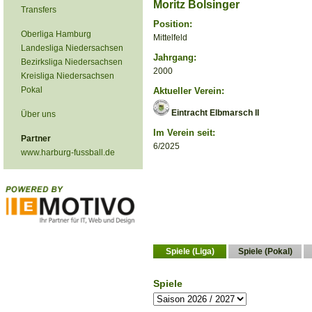
Moritz Bolsinger
Transfers
Position:
Oberliga Hamburg
Mittelfeld
Landesliga Niedersachsen
Jahrgang:
Bezirksliga Niedersachsen
2000
Kreisliga Niedersachsen
Pokal
Aktueller Verein:
Eintracht Elbmarsch II
Über uns
Im Verein seit:
Partner
6/2025
www.harburg-fussball.de
Spiele (Liga)
Spiele (Pokal)
Spiele