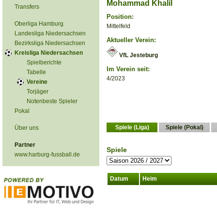
Mohammad Khalil
Transfers
Position:
Oberliga Hamburg
Mittelfeld
Landesliga Niedersachsen
Aktueller Verein:
Bezirksliga Niedersachsen
Kreisliga Niedersachsen
VfL Jesteburg
Spielberichte
Im Verein seit:
Tabelle
4/2023
Vereine
Torjäger
Notenbeste Spieler
Pokal
Spiele (Liga)
Spiele (Pokal)
Über uns
Partner
Spiele
www.harburg-fussball.de
Datum
Heim