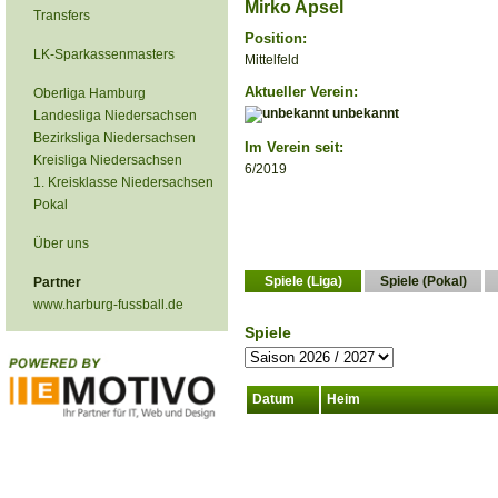
Mirko Apsel
Transfers
Position:
LK-Sparkassenmasters
Mittelfeld
Aktueller Verein:
Oberliga Hamburg
unbekannt
Landesliga Niedersachsen
Bezirksliga Niedersachsen
Im Verein seit:
Kreisliga Niedersachsen
6/2019
1. Kreisklasse Niedersachsen
Pokal
Über uns
Spiele (Liga)
Spiele (Pokal)
Partner
www.harburg-fussball.de
Spiele
Datum
Heim