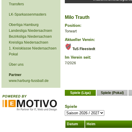
Transfers
LK-Sparkassenmasters
Milo Trauth
Oberliga Hamburg
Position:
Landesliga Niedersachsen
Torwart
Bezirksliga Niedersachsen
Aktueller Verein:
Kreisliga Niedersachsen
1. Kreisklasse Niedersachsen
TuS Fleestedt
Pokal
Im Verein seit:
7/2026
Über uns
Partner
www.harburg-fussball.de
Spiele (Liga)
Spiele (Pokal)
Spiele
Datum
Heim