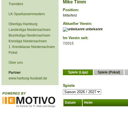
Mike Timm
Transfers
Position:
LK-Sparkassenmasters
Mittelfeld
Aktueller Verein:
Oberliga Hamburg
unbekannt
Landesliga Niedersachsen
Bezirksliga Niedersachsen
Im Verein seit:
Kreisliga Niedersachsen
7/2015
1. Kreisklasse Niedersachsen
Pokal
Über uns
Spiele (Liga)
Spiele (Pokal)
Partner
www.harburg-fussball.de
Spiele
Datum
Heim