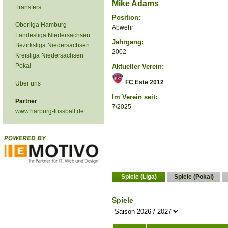
Mike Adams
Transfers
Position:
Oberliga Hamburg
Abwehr
Landesliga Niedersachsen
Jahrgang:
Bezirksliga Niedersachsen
2002
Kreisliga Niedersachsen
Pokal
Aktueller Verein:
FC Este 2012
Über uns
Im Verein seit:
Partner
7/2025
www.harburg-fussball.de
Spiele (Liga)
Spiele (Pokal)
Spiele