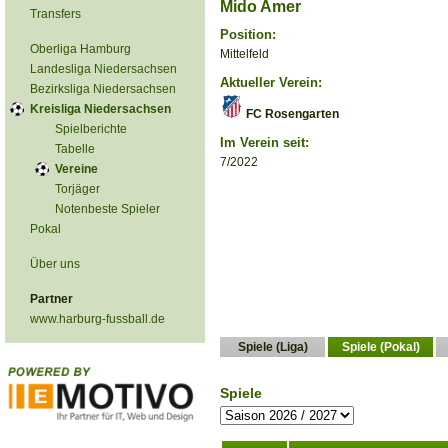
Mido Amer
Transfers
Position:
Oberliga Hamburg
Mittelfeld
Landesliga Niedersachsen
Aktueller Verein:
Bezirksliga Niedersachsen
Kreisliga Niedersachsen
FC Rosengarten
Spielberichte
Im Verein seit:
Tabelle
7/2022
Vereine
Torjäger
Notenbeste Spieler
Pokal
Über uns
Partner
www.harburg-fussball.de
Spiele (Liga)
Spiele (Pokal)
Spiele