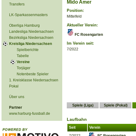
Mido Amer
Transfers
Position:
LK-Sparkassenmasters
Mittelfeld
Aktueller Verein:
Oberliga Hamburg
Landesliga Niedersachsen
FC Rosengarten
Bezirksliga Niedersachsen
Im Verein seit:
Kreisliga Niedersachsen
7/2022
Spielberichte
Tabelle
Vereine
Torjäger
Notenbeste Spieler
1. Kreisklasse Niedersachsen
Pokal
Über uns
Spiele (Liga)
Spiele (Pokal)
Partner
www.harburg-fussball.de
Laufbahn
Seit
Verein
7/2022
FC Rosengarten