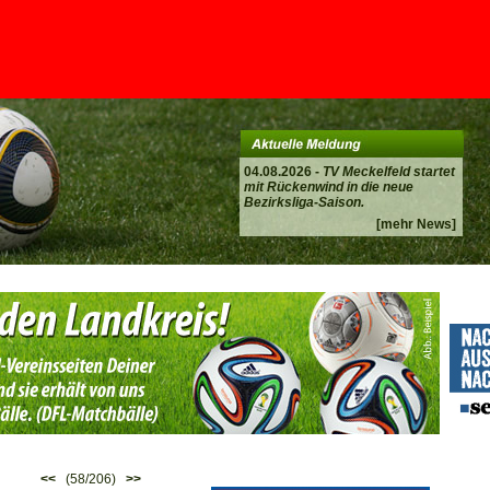
04.08.2026 -
TV Meckelfeld startet
mit Rückenwind in die neue
Bezirksliga-Saison.
[mehr News]
<<
(58/206)
>>