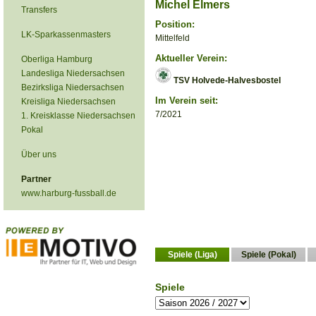
Michel Elmers
Transfers
Position:
LK-Sparkassenmasters
Mittelfeld
Aktueller Verein:
Oberliga Hamburg
Landesliga Niedersachsen
TSV Holvede-Halvesbostel
Bezirksliga Niedersachsen
Im Verein seit:
Kreisliga Niedersachsen
7/2021
1. Kreisklasse Niedersachsen
Pokal
Über uns
Partner
www.harburg-fussball.de
Spiele (Liga)
Spiele (Pokal)
Spiele