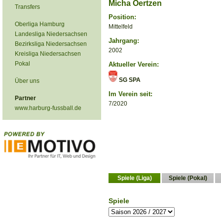
Micha Oertzen
Transfers
Position:
Oberliga Hamburg
Mittelfeld
Landesliga Niedersachsen
Jahrgang:
Bezirksliga Niedersachsen
2002
Kreisliga Niedersachsen
Pokal
Aktueller Verein:
SG SPA
Über uns
Im Verein seit:
Partner
7/2020
www.harburg-fussball.de
Spiele (Liga)
Spiele (Pokal)
Spiele