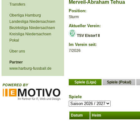
Merveil-Abraham Tehua
Transfers
Position:
Oberliga Hamburg
Sturm
Landesliga Niedersachsen
Aktueller Verein:
Bezirksliga Niedersachsen
Kreisliga Niedersachsen
TSV Elstorf II
Pokal
Im Verein seit:
7/2026
Über uns
Partner
www.harburg-fussball.de
Spiele (Liga)
Spiele (Pokal)
Spiele
Datum
Heim