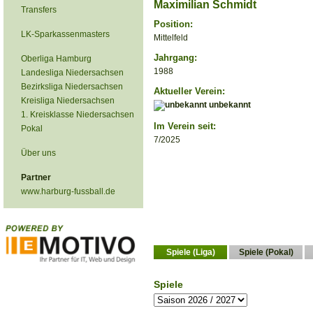
Maximilian Schmidt
Transfers
Position:
LK-Sparkassenmasters
Mittelfeld
Jahrgang:
Oberliga Hamburg
1988
Landesliga Niedersachsen
Bezirksliga Niedersachsen
Aktueller Verein:
Kreisliga Niedersachsen
unbekannt
1. Kreisklasse Niedersachsen
Im Verein seit:
Pokal
7/2025
Über uns
Partner
www.harburg-fussball.de
Spiele (Liga)
Spiele (Pokal)
Spiele