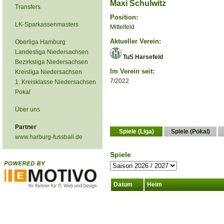
Maxi Schulwitz
Transfers
Position:
LK-Sparkassenmasters
Mittelfeld
Aktueller Verein:
Oberliga Hamburg
Landesliga Niedersachsen
TuS Harsefeld
Bezirksliga Niedersachsen
Im Verein seit:
Kreisliga Niedersachsen
7/2022
1. Kreisklasse Niedersachsen
Pokal
Über uns
Partner
Spiele (Liga)
Spiele (Pokal)
www.harburg-fussball.de
Spiele
Datum
Heim