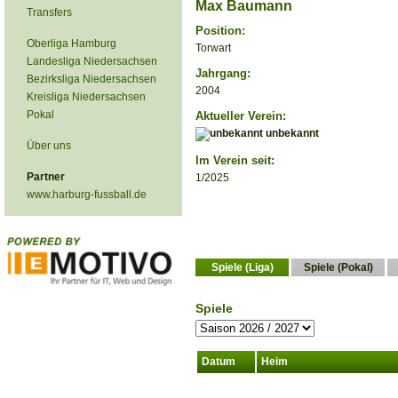
Max Baumann
Transfers
Position:
Oberliga Hamburg
Torwart
Landesliga Niedersachsen
Jahrgang:
Bezirksliga Niedersachsen
2004
Kreisliga Niedersachsen
Pokal
Aktueller Verein:
unbekannt
Über uns
Im Verein seit:
Partner
1/2025
www.harburg-fussball.de
Spiele (Liga)
Spiele (Pokal)
Spiele
Datum
Heim