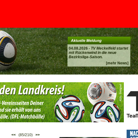
04.08.2026 -
TV Meckelfeld startet
mit Rückenwind in die neue
Bezirksliga-Saison.
[mehr News]
<<
(85/210)
>>