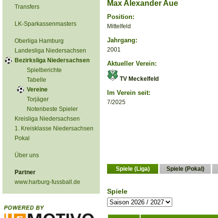
Max Alexander Aue
Transfers
Position:
LK-Sparkassenmasters
Mittelfeld
Jahrgang:
Oberliga Hamburg
2001
Landesliga Niedersachsen
Bezirksliga Niedersachsen
Aktueller Verein:
Spielberichte
TV Meckelfeld
Tabelle
Vereine
Im Verein seit:
Torjäger
7/2025
Notenbeste Spieler
Kreisliga Niedersachsen
1. Kreisklasse Niedersachsen
Pokal
Über uns
Spiele (Liga)
Spiele (Pokal)
Partner
www.harburg-fussball.de
Spiele