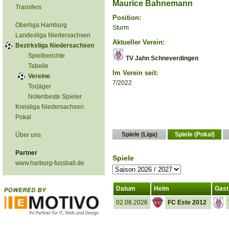
Maurice Bahnemann
Transfers
Position:
Oberliga Hamburg
Sturm
Landesliga Niedersachsen
Aktueller Verein:
Bezirksliga Niedersachsen
Spielberichte
TV Jahn Schneverdingen
Tabelle
Im Verein seit:
Vereine
7/2022
Torjäger
Notenbeste Spieler
Kreisliga Niedersachsen
Pokal
Spiele (Liga)
Spiele (Pokal)
Über uns
Partner
Spiele
www.harburg-fussball.de
Datum
Heim
Gast
02.08.2026
FC Este 2012