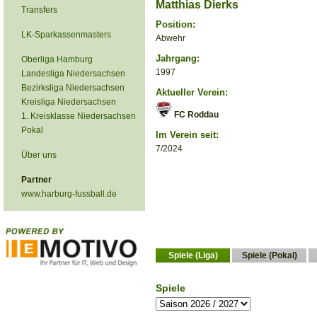
Matthias Dierks
Transfers
Position:
LK-Sparkassenmasters
Abwehr
Jahrgang:
Oberliga Hamburg
1997
Landesliga Niedersachsen
Bezirksliga Niedersachsen
Aktueller Verein:
Kreisliga Niedersachsen
FC Roddau
1. Kreisklasse Niedersachsen
Pokal
Im Verein seit:
7/2024
Über uns
Partner
www.harburg-fussball.de
Spiele (Liga)
Spiele (Pokal)
Spiele