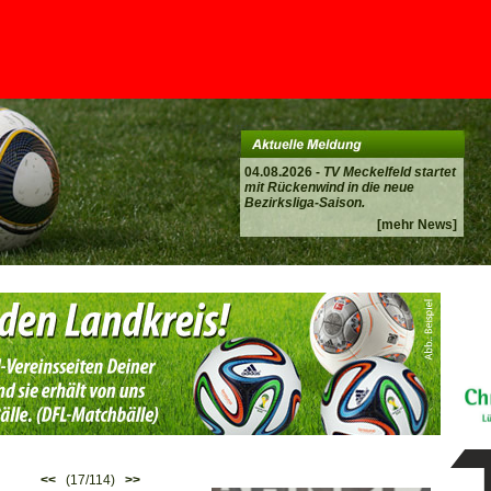
04.08.2026 -
TV Meckelfeld startet
mit Rückenwind in die neue
Bezirksliga-Saison.
[mehr News]
<<
(17/114)
>>