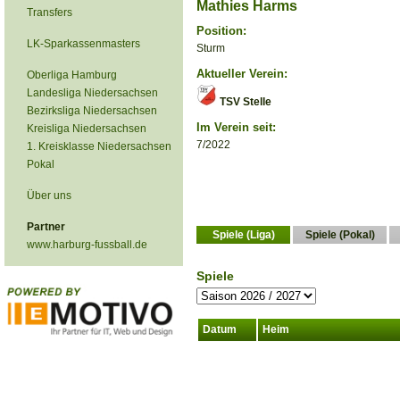
Mathies Harms
Transfers
Position:
LK-Sparkassenmasters
Sturm
Aktueller Verein:
Oberliga Hamburg
Landesliga Niedersachsen
TSV Stelle
Bezirksliga Niedersachsen
Im Verein seit:
Kreisliga Niedersachsen
7/2022
1. Kreisklasse Niedersachsen
Pokal
Über uns
Partner
Spiele (Liga)
Spiele (Pokal)
www.harburg-fussball.de
Spiele
Datum
Heim