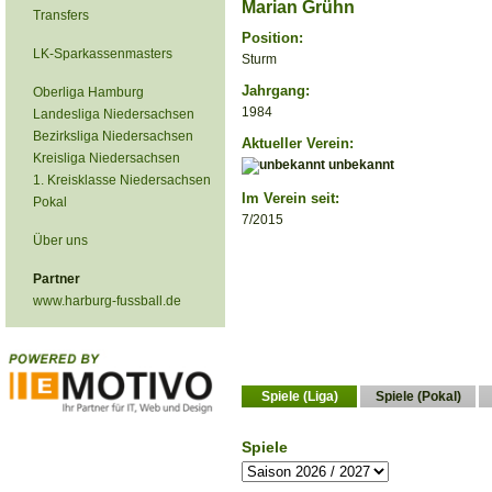
Marian Grühn
Transfers
Position:
LK-Sparkassenmasters
Sturm
Jahrgang:
Oberliga Hamburg
1984
Landesliga Niedersachsen
Bezirksliga Niedersachsen
Aktueller Verein:
Kreisliga Niedersachsen
unbekannt
1. Kreisklasse Niedersachsen
Im Verein seit:
Pokal
7/2015
Über uns
Partner
www.harburg-fussball.de
Spiele (Liga)
Spiele (Pokal)
Spiele