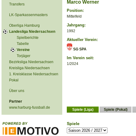
Marco Werner
Transfers
Position:
LK-Sparkassenmasters
Mittelfeld
Jahrgang:
Oberliga Hamburg
1992
Landesliga Niedersachsen
Spielberichte
Aktueller Verein:
Tabelle
SG SPA
Vereine
Torjäger
Im Verein seit:
Bezirksliga Niedersachsen
1/2024
Kreisliga Niedersachsen
1. Kreisklasse Niedersachsen
Pokal
Über uns
Partner
www.harburg-fussball.de
Spiele (Liga)
Spiele (Pokal)
Spiele