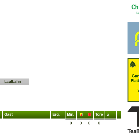
Laufbahn
Gast
Erg.
Min.
Tore
⌀
0
0
0
0