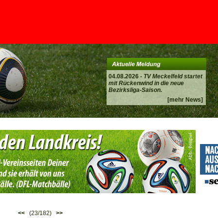
04.08.2026 -
TV Meckelfeld startet
mit Rückenwind in die neue
Bezirksliga-Saison.
[mehr News]
<<
(23/182)
>>