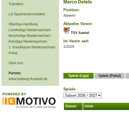
Marco Detels
Transfers
Position:
LK-Sparkassenmasters
Abwehr
Aktueller Verein:
Oberliga Hamburg
Landesliga Niedersachsen
TSV Auetal
Bezirksliga Niedersachsen
Im Verein seit:
Kreisliga Niedersachsen
1/2026
1. Kreisklasse Niedersachsen
Pokal
Über uns
Partner
Spiele (Liga)
Spiele (Pokal)
www.harburg-fussball.de
Spiele
Datum
Heim