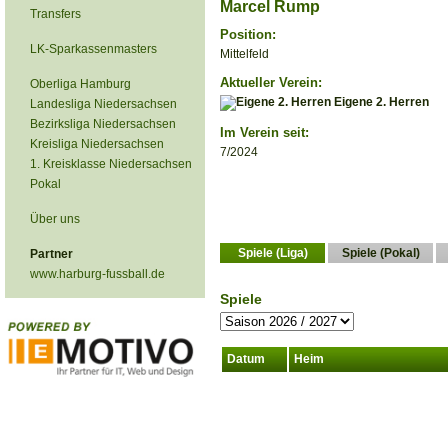
Marcel Rump
Transfers
Position:
LK-Sparkassenmasters
Mittelfeld
Aktueller Verein:
Oberliga Hamburg
Eigene 2. Herren
Landesliga Niedersachsen
Bezirksliga Niedersachsen
Im Verein seit:
Kreisliga Niedersachsen
7/2024
1. Kreisklasse Niedersachsen
Pokal
Über uns
Spiele (Liga)
Spiele (Pokal)
Partner
www.harburg-fussball.de
Spiele
Datum
Heim