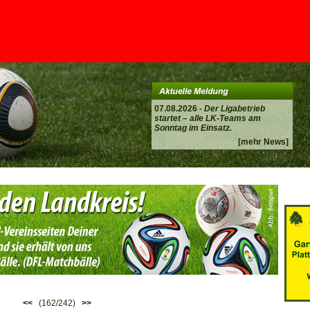
07.08.2026 -
Der Ligabetrieb
startet – alle LK-Teams am
Sonntag im Einsatz.
[mehr News]
<<
(162/242)
>>