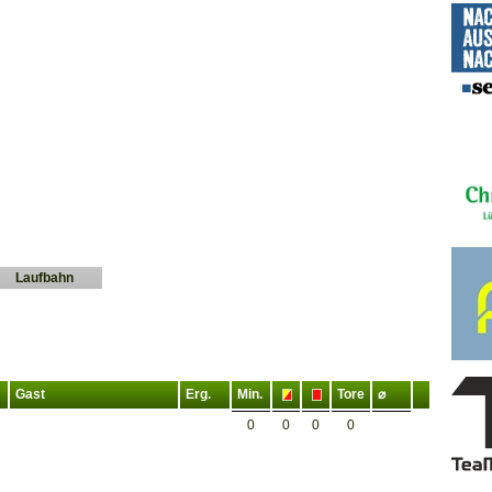
Laufbahn
Gast
Erg.
Min.
Tore
⌀
0
0
0
0