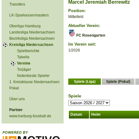
Marcel Jeremiah Berrewitz
Transfers
Position:
LK-Sparkassenmasters
Mittelfeld
Aktueller Verein:
Oberliga Hamburg
Landesliga Niedersachsen
FC Rosengarten
Bezirksliga Niedersachsen
Im Verein seit:
Kreisliga Niedersachsen
1/2026
Spielberichte
Tabelle
Vereine
Torjäger
Notenbeste Spieler
Spiele (Liga)
Spiele (Pokal)
1. Kreisklasse Niedersachsen
Pokal
Spiele
Über uns
Partner
Datum
Heim
www.harburg-fussball.de