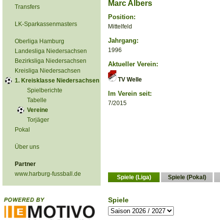
Marc Albers
Transfers
Position:
LK-Sparkassenmasters
Mittelfeld
Jahrgang:
Oberliga Hamburg
1996
Landesliga Niedersachsen
Bezirksliga Niedersachsen
Aktueller Verein:
Kreisliga Niedersachsen
TV Welle
1. Kreisklasse Niedersachsen
Spielberichte
Im Verein seit:
Tabelle
7/2015
Vereine
Torjäger
Pokal
Über uns
Partner
www.harburg-fussball.de
Spiele (Liga)
Spiele (Pokal)
Spiele