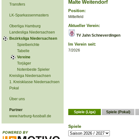
Malte Weitendorf
Transfers
Position:
LK-Sparkassenmasters
Mittelfeld
Aktueller Verein:
Oberliga Hamburg
Landesliga Niedersachsen
TV Jahn Schneverdingen
Bezirksliga Niedersachsen
Im Verein seit:
Spielberichte
7/2026
Tabelle
Vereine
Torjäger
Notenbeste Spieler
Kreisliga Niedersachsen
1. Kreisklasse Niedersachsen
Pokal
Über uns
Partner
Spiele (Liga)
Spiele (Pokal)
www.harburg-fussball.de
Spiele