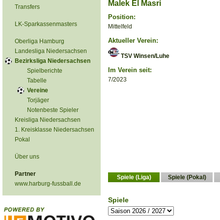
Malek El Masri
Transfers
Position:
LK-Sparkassenmasters
Mittelfeld
Aktueller Verein:
Oberliga Hamburg
Landesliga Niedersachsen
TSV Winsen/Luhe
Bezirksliga Niedersachsen
Im Verein seit:
Spielberichte
7/2023
Tabelle
Vereine
Torjäger
Notenbeste Spieler
Kreisliga Niedersachsen
1. Kreisklasse Niedersachsen
Pokal
Über uns
Partner
Spiele (Liga)
Spiele (Pokal)
www.harburg-fussball.de
Spiele