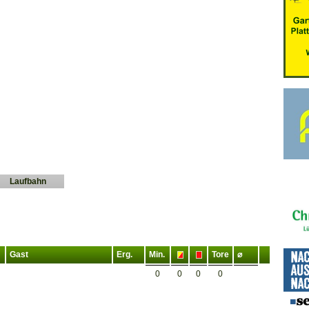
Laufbahn
Gast
Erg.
Min.
Tore
⌀
0
0
0
0