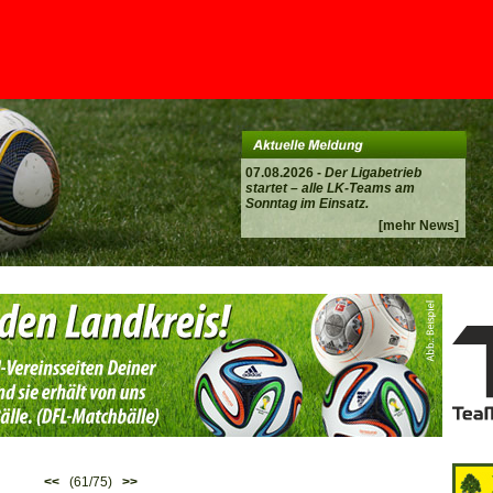
07.08.2026 -
Der Ligabetrieb
startet – alle LK-Teams am
Sonntag im Einsatz.
[mehr News]
<<
(61/75)
>>