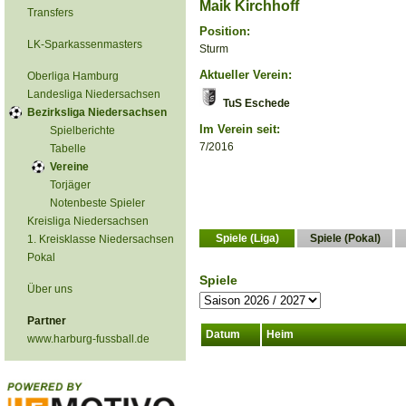
Maik Kirchhoff
Transfers
Position:
LK-Sparkassenmasters
Sturm
Aktueller Verein:
Oberliga Hamburg
Landesliga Niedersachsen
TuS Eschede
Bezirksliga Niedersachsen
Im Verein seit:
Spielberichte
7/2016
Tabelle
Vereine
Torjäger
Notenbeste Spieler
Kreisliga Niedersachsen
Spiele (Liga)
Spiele (Pokal)
1. Kreisklasse Niedersachsen
Pokal
Spiele
Über uns
Partner
Datum
Heim
www.harburg-fussball.de