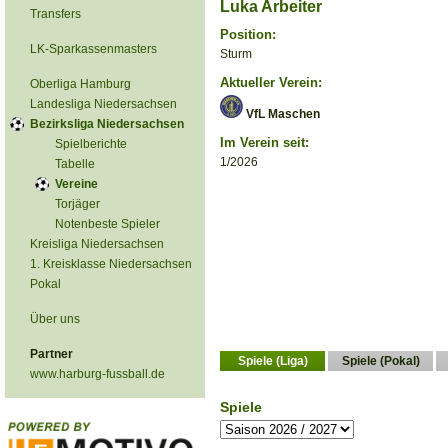
Luka Arbeiter
Transfers
Position:
LK-Sparkassenmasters
Sturm
Aktueller Verein:
Oberliga Hamburg
Landesliga Niedersachsen
VfL Maschen
Bezirksliga Niedersachsen
Im Verein seit:
Spielberichte
1/2026
Tabelle
Vereine
Torjäger
Notenbeste Spieler
Kreisliga Niedersachsen
1. Kreisklasse Niedersachsen
Pokal
Über uns
Partner
Spiele (Liga)
Spiele (Pokal)
www.harburg-fussball.de
Spiele