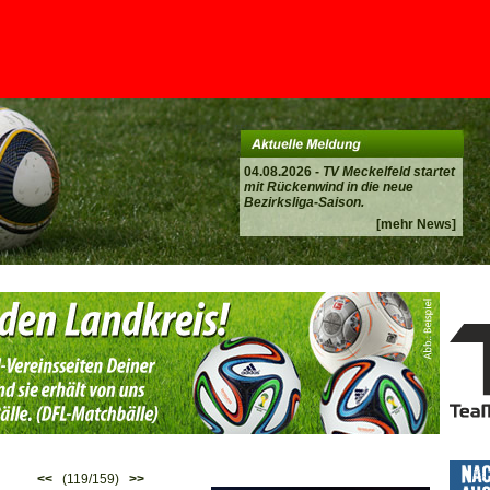
04.08.2026 -
TV Meckelfeld startet
mit Rückenwind in die neue
Bezirksliga-Saison.
[mehr News]
<<
(119/159)
>>