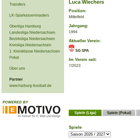
Luca Wiechers
Transfers
Position:
LK-Sparkassenmasters
Mittelfeld
Jahrgang:
Oberliga Hamburg
1994
Landesliga Niedersachsen
Bezirksliga Niedersachsen
Aktueller Verein:
Kreisliga Niedersachsen
SG SPA
1. Kreisklasse Niedersachsen
Pokal
Im Verein seit:
7/2023
Über uns
Partner
www.harburg-fussball.de
Spiele (Liga)
Spiele (Pokal)
Spiele