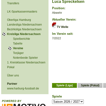
Luca Spreckelsen
Transfers
Position:
LK-Sparkassenmasters
Abwehr
Aktueller Verein:
Oberliga Hamburg
Landesliga Niedersachsen
TV Welle
Bezirksliga Niedersachsen
Im Verein seit:
Kreisliga Niedersachsen
7/2022
Spielberichte
Tabelle
Vereine
Torjäger
Notenbeste Spieler
1. Kreisklasse Niedersachsen
Pokal
Über uns
Partner
Spiele (Liga)
Spiele (Pokal)
www.harburg-fussball.de
Spiele