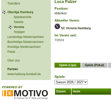
Luca Palzer
Transfers
Position:
Oberliga Hamburg
Mittelfeld
Spielberichte
Aktueller Verein:
Tabelle
Vereine
SC Victoria Hamburg
Torjäger
Im Verein seit:
Landesliga Niedersachsen
7/2024
Bezirksliga Niedersachsen
Kreisliga Niedersachsen
Pokal
Über uns
Spiele (Liga)
Spiele (Pokal)
Partner
www.harburg-fussball.de
Spiele
Datum
Heim