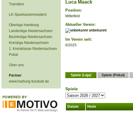
Luca Maack
Transfers
Position:
LK-Sparkassenmasters
Mittelfeld
Aktueller Verein:
Oberliga Hamburg
unbekannt
Landesliga Niedersachsen
Bezirksliga Niedersachsen
Im Verein seit:
Kreisliga Niedersachsen
6/2025
1. Kreisklasse Niedersachsen
Pokal
Über uns
Spiele (Liga)
Spiele (Pokal)
Partner
www.harburg-fussball.de
Spiele
Datum
Heim