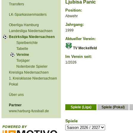
Ljubisa Panic
Transfers
Position:
LK-Sparkassenmasters
Abwehr
Jahrgang:
Oberliga Hamburg
1999
Landesliga Niedersachsen
Bezirksliga Niedersachsen
Aktueller Verein:
Spielberichte
TV Meckelfeld
Tabelle
Vereine
Im Verein seit:
Torjäger
1/2026
Notenbeste Spieler
Kreisliga Niedersachsen
1. Kreisklasse Niedersachsen
Pokal
Über uns
Partner
Spiele (Liga)
Spiele (Pokal)
www.harburg-fussball.de
Spiele