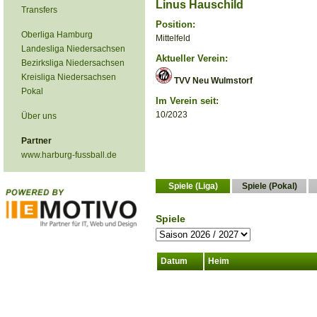
Linus Hauschild
Transfers
Position:
Oberliga Hamburg
Mittelfeld
Landesliga Niedersachsen
Aktueller Verein:
Bezirksliga Niedersachsen
Kreisliga Niedersachsen
TVV Neu Wulmstorf
Pokal
Im Verein seit:
10/2023
Über uns
Partner
www.harburg-fussball.de
Spiele (Liga)
Spiele (Pokal)
Spiele
Datum
Heim