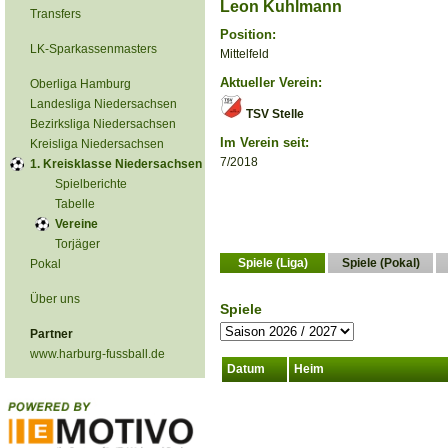
Leon Kuhlmann
Transfers
Position:
LK-Sparkassenmasters
Mittelfeld
Aktueller Verein:
Oberliga Hamburg
Landesliga Niedersachsen
TSV Stelle
Bezirksliga Niedersachsen
Im Verein seit:
Kreisliga Niedersachsen
7/2018
1. Kreisklasse Niedersachsen
Spielberichte
Tabelle
Vereine
Torjäger
Spiele (Liga)
Spiele (Pokal)
Pokal
Über uns
Spiele
Partner
www.harburg-fussball.de
Datum
Heim