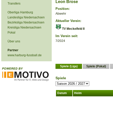
Leon Brose
Transfers
Position:
Oberliga Hamburg
Abwehr
Landesliga Niedersachsen
Aktueller Verein:
Bezirksliga Niedersachsen
Kreisliga Niedersachsen
TV Meckelfeld II
Pokal
Im Verein seit:
7/2024
Über uns
Partner
www.harburg-fussball.de
Spiele (Liga)
Spiele (Pokal)
Spiele
Datum
Heim