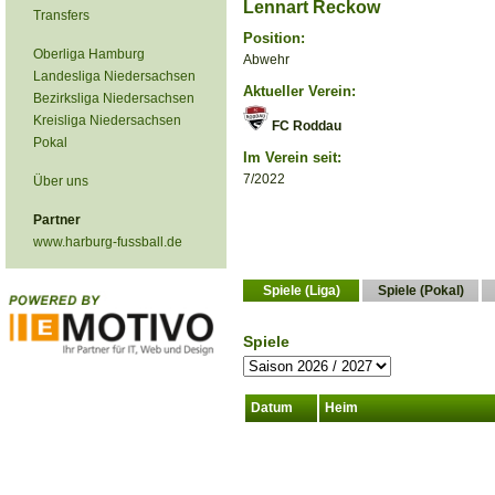
Lennart Reckow
Transfers
Position:
Oberliga Hamburg
Abwehr
Landesliga Niedersachsen
Aktueller Verein:
Bezirksliga Niedersachsen
Kreisliga Niedersachsen
FC Roddau
Pokal
Im Verein seit:
7/2022
Über uns
Partner
www.harburg-fussball.de
Spiele (Liga)
Spiele (Pokal)
Spiele
Datum
Heim