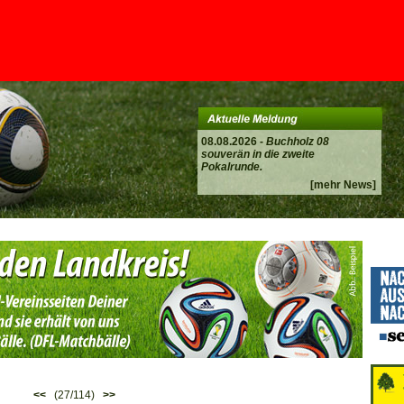
08.08.2026 -
Buchholz 08
souverän in die zweite
Pokalrunde.
[mehr News]
<<
(27/114)
>>