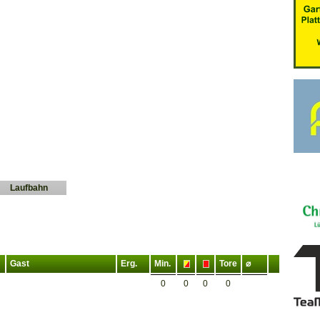
Laufbahn
Gast
Erg.
Min.
Tore
⌀
0
0
0
0