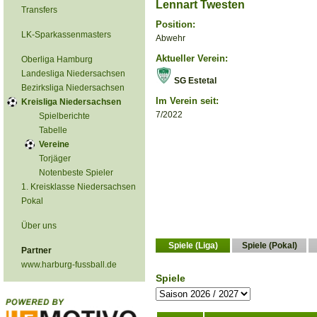
Lennart Twesten
Transfers
Position:
LK-Sparkassenmasters
Abwehr
Aktueller Verein:
Oberliga Hamburg
Landesliga Niedersachsen
SG Estetal
Bezirksliga Niedersachsen
Im Verein seit:
Kreisliga Niedersachsen
7/2022
Spielberichte
Tabelle
Vereine
Torjäger
Notenbeste Spieler
1. Kreisklasse Niedersachsen
Pokal
Über uns
Spiele (Liga)
Spiele (Pokal)
Partner
www.harburg-fussball.de
Spiele