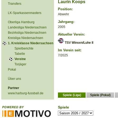
Laurin Koops
Transfers
Position:
LK-Sparkassenmasters
Abwehr
Jahrgang:
Oberliga Hamburg
2005
Landesliga Niedersachsen
Bezirksliga Niedersachsen
Aktueller Verein:
Kreisliga Niedersachsen
TSV Winsen/Luhe II
1. Kreisklasse Niedersachsen
Spielberichte
Im Verein seit:
Tabelle
7/2025
Vereine
Torjäger
Pokal
Über uns
Partner
www.harburg-fussball.de
Spiele (Liga)
Spiele (Pokal)
Spiele